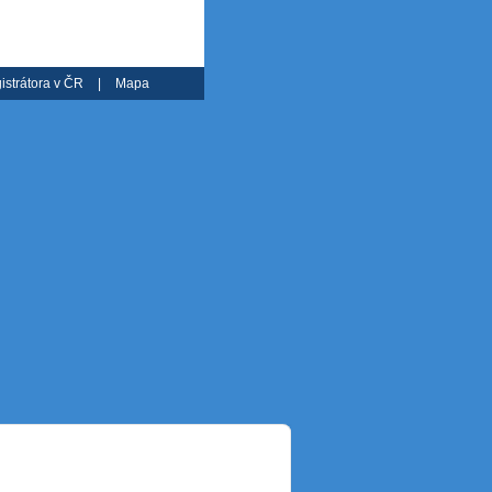
istrátora v ČR
|
Mapa