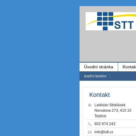
Úvodní stránka
Kontak
dveřní telefon
|
Kontakt
Ladislav Stoklásek
Nerudova 273, 415 10
Teplice
602 974 243
info@istt.cz