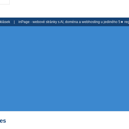
oklásek
|
inPage -
webové stránky
s AI,
doména
a
webhosting
u jediného 5★ reg
es