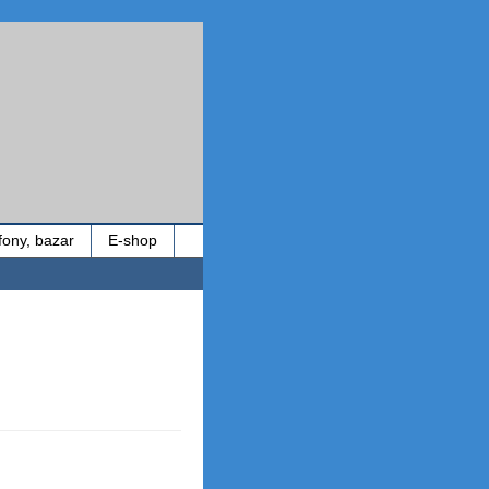
efony, bazar
E-shop